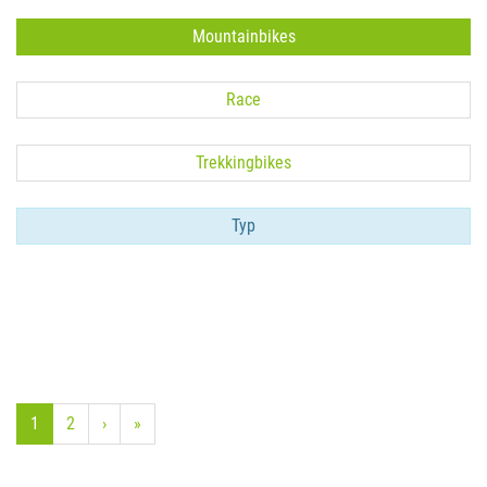
Mountainbikes
Race
Trekkingbikes
Typ
1
2
›
»