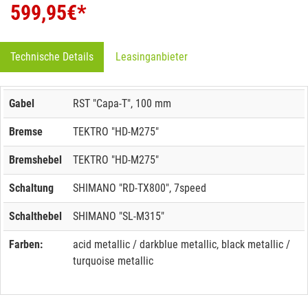
599,95
€*
Technische Details
Leasinganbieter
Gabel
RST "Capa-T", 100 mm
Bremse
TEKTRO "HD-M275"
Bremshebel
TEKTRO "HD-M275"
Schaltung
SHIMANO "RD-TX800", 7speed
Schalthebel
SHIMANO "SL-M315"
Farben:
acid metallic / darkblue metallic, black metallic /
turquoise metallic