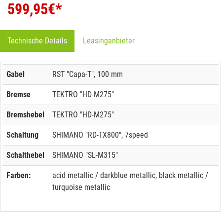
599,95
€*
Technische Details
Leasinganbieter
Gabel
RST "Capa-T", 100 mm
Bremse
TEKTRO "HD-M275"
Bremshebel
TEKTRO "HD-M275"
Schaltung
SHIMANO "RD-TX800", 7speed
Schalthebel
SHIMANO "SL-M315"
Farben:
acid metallic / darkblue metallic, black metallic /
turquoise metallic