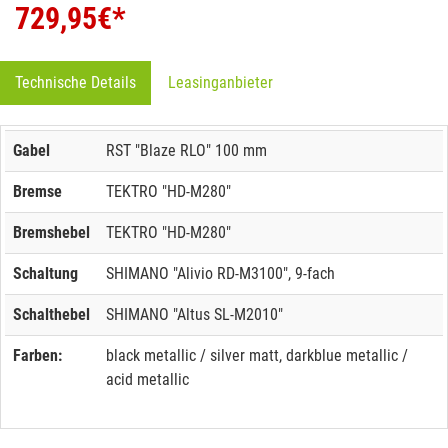
729,95
€*
Technische Details
Leasinganbieter
Gabel
RST "Blaze RLO" 100 mm
Bremse
TEKTRO "HD-M280"
Bremshebel
TEKTRO "HD-M280"
Schaltung
SHIMANO "Alivio RD-M3100", 9-fach
Schalthebel
SHIMANO "Altus SL-M2010"
Farben:
black metallic / silver matt, darkblue metallic /
acid metallic