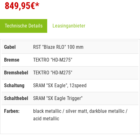
849,95
€*
Technische Details
Leasinganbieter
Gabel
RST "Blaze RLO" 100 mm
Bremse
TEKTRO "HD-M275"
Bremshebel
TEKTRO "HD-M275"
Schaltung
SRAM "SX Eagle", 12speed
Schalthebel
SRAM "SX Eagle Trigger"
Farben:
black metallic / silver matt, darkblue metallic /
acid metallic