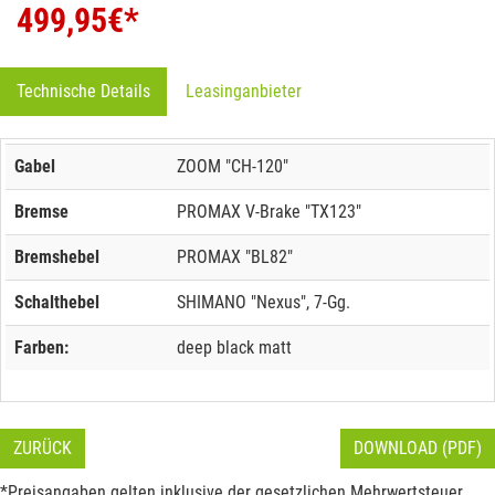
499,95
€*
Technische Details
Leasinganbieter
Gabel
ZOOM "CH-120"
Bremse
PROMAX V-Brake "TX123"
Bremshebel
PROMAX "BL82"
Schalthebel
SHIMANO "Nexus", 7-Gg.
Farben:
deep black matt
ZURÜCK
DOWNLOAD (PDF)
*Preisangaben gelten inklusive der gesetzlichen Mehrwertsteuer.