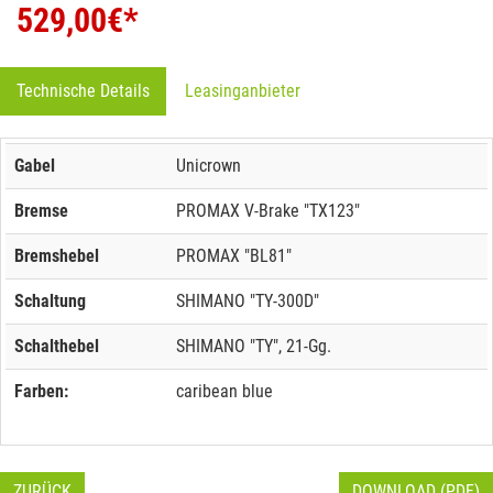
529,00
€*
Technische Details
Leasinganbieter
Gabel
Unicrown
Bremse
PROMAX V-Brake "TX123"
Bremshebel
PROMAX "BL81"
Schaltung
SHIMANO "TY-300D"
Schalthebel
SHIMANO "TY", 21-Gg.
Farben:
caribean blue
ZURÜCK
DOWNLOAD (PDF)