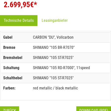
2.699,95
€*
Technische Details
Leasinganbieter
Gabel
CARBON "DU", Vollcarbon
Bremse
SHIMANO "105 BR-R7070"
Bremshebel
SHIMANO "105 ST-R7025"
Schaltung
SHIMANO "105 RD-R7000", 11speed
Schalthebel
SHIMANO "105 ST-R7025"
Farben:
red metallic / black metallic
ZURÜCK
DOWNLOAD (PDF)