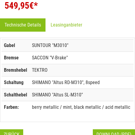
549,95
€*
Technische Details
Leasinganbieter
Gabel
SUNTOUR "M3010"
Bremse
SACCON "V-Brake"
Bremshebel
TEKTRO
Schaltung
SHIMANO "Altus RD-M310", 8speed
Schalthebel
SHIMANO "Altus SL-M310"
Farben:
berry metallic / mint, black metallic / acid metallic
ZURÜCK
DOWNLOAD (PDF)