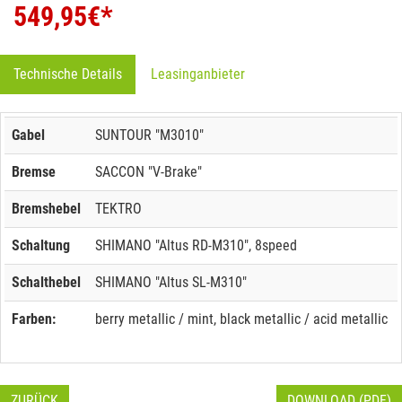
549,95
€*
Technische Details
Leasinganbieter
Gabel
SUNTOUR "M3010"
Bremse
SACCON "V-Brake"
Bremshebel
TEKTRO
Schaltung
SHIMANO "Altus RD-M310", 8speed
Schalthebel
SHIMANO "Altus SL-M310"
Farben:
berry metallic / mint, black metallic / acid metallic
ZURÜCK
DOWNLOAD (PDF)