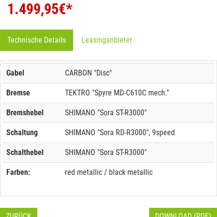
1.499,95
€*
Technische Details
Leasinganbieter
Gabel
CARBON "Disc"
Bremse
TEKTRO "Spyre MD-C610C mech."
Bremshebel
SHIMANO "Sora ST-R3000"
Schaltung
SHIMANO "Sora RD-R3000", 9speed
Schalthebel
SHIMANO "Sora ST-R3000"
Farben:
red metallic / black metallic
ZURÜCK
DOWNLOAD (PDF)