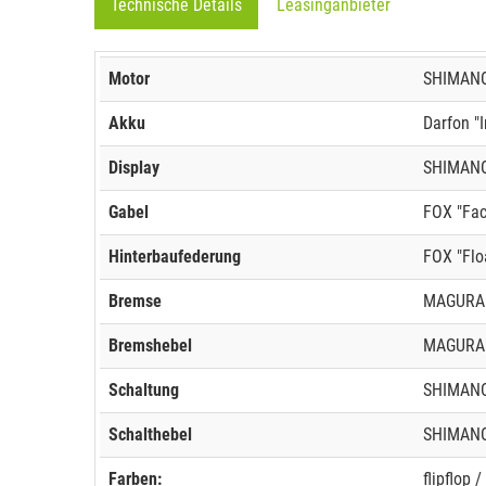
Technische Details
Leasinganbieter
Motor
SHIMANO 
Akku
Darfon "
Display
SHIMANO,
Gabel
FOX "Fac
Hinterbaufederung
FOX "Flo
Bremse
MAGURA 
Bremshebel
MAGURA 
Schaltung
SHIMANO
Schalthebel
SHIMANO
Farben:
flipflop 