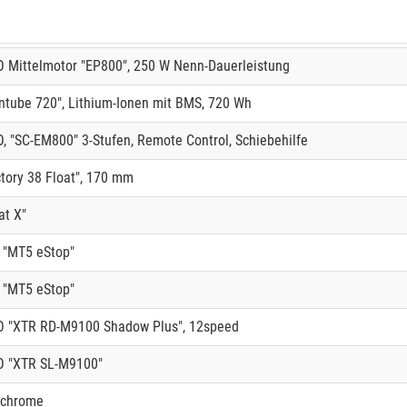
Mittelmotor "EP800", 250 W Nenn-Dauerleistung
Intube 720", Lithium-Ionen mit BMS, 720 Wh
 "SC-EM800" 3-Stufen, Remote Control, Schiebehilfe
tory 38 Float", 170 mm
at X"
"MT5 eStop"
"MT5 eStop"
 "XTR RD-M9100 Shadow Plus", 12speed
 "XTR SL-M9100"
/ chrome