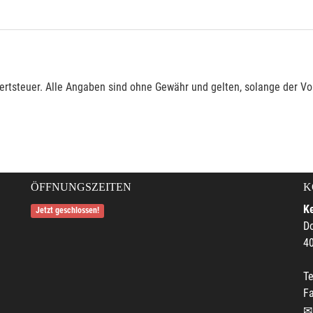
rtsteuer. Alle Angaben sind ohne Gewähr und gelten, solange der Vor
ÖFFNUNGSZEITEN
K
Ke
Jetzt geschlossen!
Do
4
Te
F