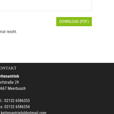
DOWNLOAD (PDF)
rat reicht.
ONTAKT
ttenantrieb
rfstraße 29
0667 Meerbusch
l.: 02132 6586353
ax: 02132 6586354
kettenantrieb@hotmail.com