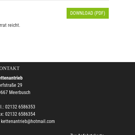
DOWNLOAD (PDF)
rat reicht.
ONTAKT
ttenantrieb
rfstraße 29
0667 Meerbusch
l.: 02132 6586353
ax: 02132 6586354
kettenantrieb@hotmail.com