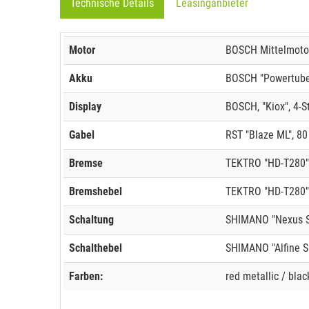
Technische Details
Leasinganbieter
Motor
BOSCH Mittelmotor
Akku
BOSCH "Powertube 
Display
BOSCH, "Kiox", 4-S
Gabel
RST "Blaze ML", 8
Bremse
TEKTRO "HD-T280"
Bremshebel
TEKTRO "HD-T280"
Schaltung
SHIMANO "Nexus S
Schalthebel
SHIMANO "Alfine 
Farben:
red metallic / blac