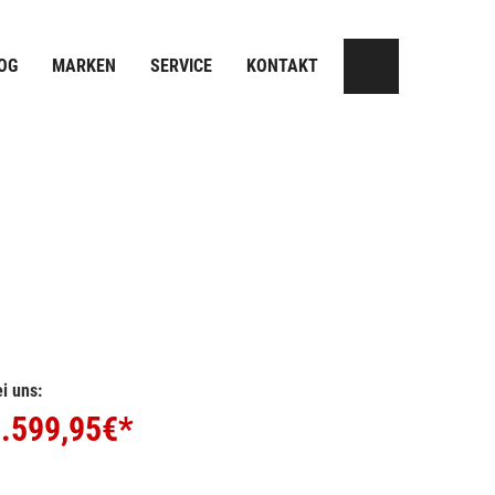
OG
MARKEN
SERVICE
KONTAKT
i uns:
.599,95
€*