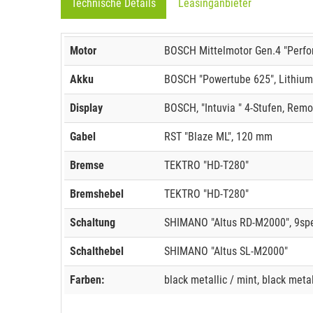
Technische Details
Leasinganbieter
Motor
BOSCH Mittelmotor Gen.4 "Perfo
Akku
BOSCH "Powertube 625", Lithium
Display
BOSCH, "Intuvia " 4-Stufen, Remo
Gabel
RST "Blaze ML", 120 mm
Bremse
TEKTRO "HD-T280"
Bremshebel
TEKTRO "HD-T280"
Schaltung
SHIMANO "Altus RD-M2000", 9sp
Schalthebel
SHIMANO "Altus SL-M2000"
Farben:
black metallic / mint, black metal