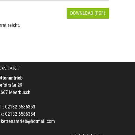
DOWNLOAD (PDF)
rat reicht.
ONTAKT
ttenantrieb
rfstraße 29
0667 Meerbusch
l.: 02132 6586353
ax: 02132 6586354
kettenantrieb@hotmail.com