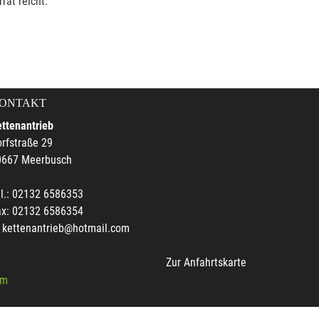
rat reicht.
ONTAKT
ttenantrieb
rfstraße 29
0667 Meerbusch
l.: 02132 6586353
ax: 02132 6586354
kettenantrieb@hotmail.com
Zur Anfahrtskarte
um