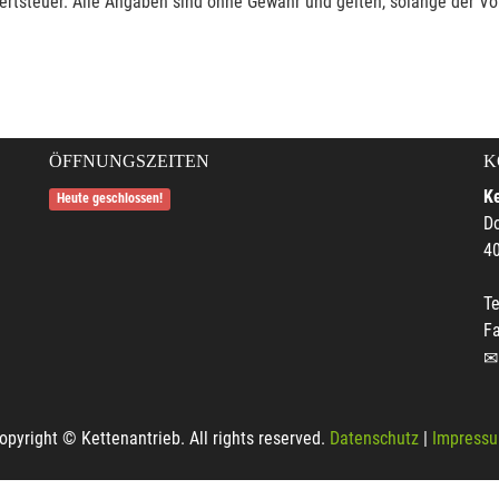
rtsteuer. Alle Angaben sind ohne Gewähr und gelten, solange der Vor
ÖFFNUNGSZEITEN
K
Ke
Heute geschlossen!
Do
4
Te
F
opyright © Kettenantrieb. All rights reserved.
Datenschutz
|
Impress