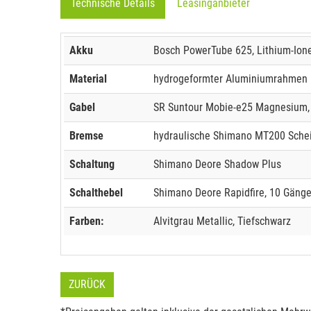
Technische Details
Leasinganbieter
Akku
Bosch PowerTube 625, Lithium-Ione
Material
hydrogeformter Aluminiumrahmen m
Gabel
SR Suntour Mobie-e25 Magnesium, 
Bremse
hydraulische Shimano MT200 Sch
Schaltung
Shimano Deore Shadow Plus
Schalthebel
Shimano Deore Rapidfire, 10 Gäng
Farben:
Alvitgrau Metallic, Tiefschwarz
ZURÜCK