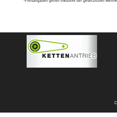
*Preisangaben gelten inklusive der gesetzlichen Mehrwe
C