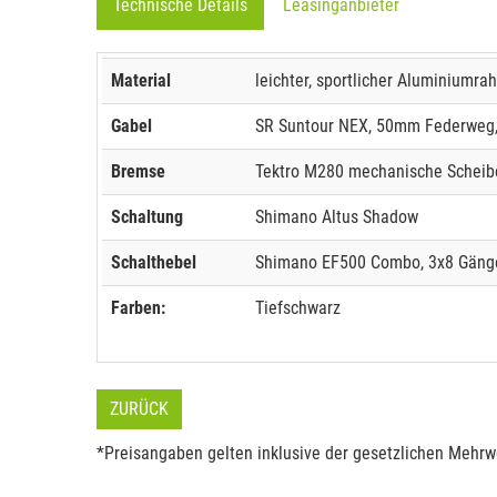
Technische Details
Leasinganbieter
Material
leichter, sportlicher Aluminiumr
Gabel
SR Suntour NEX, 50mm Federweg,
Bremse
Tektro M280 mechanische Schei
Schaltung
Shimano Altus Shadow
Schalthebel
Shimano EF500 Combo, 3x8 Gäng
Farben:
Tiefschwarz
ZURÜCK
*Preisangaben gelten inklusive der gesetzlichen Mehrwe