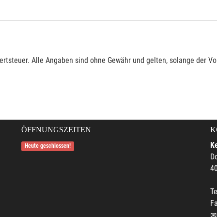
rtsteuer. Alle Angaben sind ohne Gewähr und gelten, solange der Vor
ÖFFNUNGSZEITEN
K
Ke
Heute geschlossen!
Do
4
Te
F