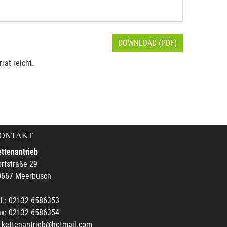
DOWNLOAD (PDF)
rat reicht.
ONTAKT
ttenantrieb
rfstraße 29
0667 Meerbusch
l.: 02132 6586353
ax: 02132 6586354
kettenantrieb@hotmail.com