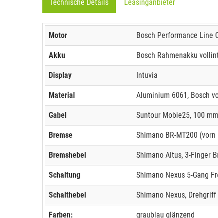
Technische Details
Leasinganbieter
Motor
Bosch Performance Line C
Akku
Bosch Rahmenakku vollinte
Display
Intuvia
Material
Aluminium 6061, Bosch vol
Gabel
Suntour Mobie25, 100 mm 
Bremse
Shimano BR-MT200 (vorn 
Bremshebel
Shimano Altus, 3-Finger 
Schaltung
Shimano Nexus 5-Gang Fre
Schalthebel
Shimano Nexus, Drehgriff
Farben:
graublau glänzend