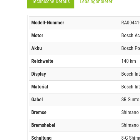
Technische Details
Leasinganbieter
Modell-Nummer
RA00441
Motor
Bosch Act
Akku
Bosch Po
Reichweite
140 km
Display
Bosch Int
Material
Bosch In
Gabel
SR Sunto
Bremse
Shimano 
Bremshebel
Shimano
Schaltung
8-G Shim