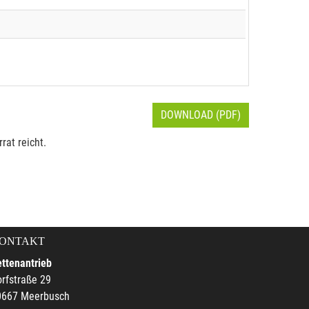
DOWNLOAD (PDF)
rat reicht.
ONTAKT
ttenantrieb
rfstraße 29
0667 Meerbusch