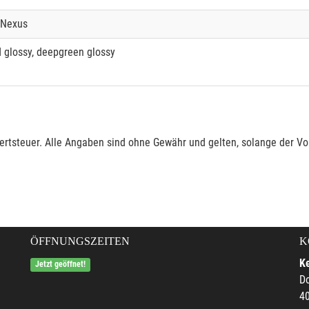
 Nexus
d glossy, deepgreen glossy
rtsteuer. Alle Angaben sind ohne Gewähr und gelten, solange der Vor
ÖFFNUNGSZEITEN
K
Ke
Jetzt geöffnet!
Do
4