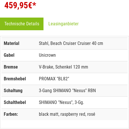
459,95
€*
Technische Details
Leasinganbieter
Material
Stahl, Beach Cruiser Cruiser 40 cm
Gabel
Unicrown
Bremse
V-Brake, Schenkel 120 mm
Bremshebel
PROMAX "BL82"
Schaltung
3-Gang SHIMANO "Nexus" RBN
Schalthebel
SHIMANO "Nexus", 3-Gg.
Farben:
black matt, raspberry red, rosé