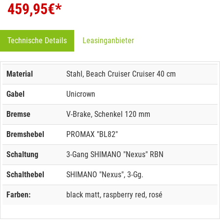
459,95
€*
Technische Details
Leasinganbieter
Material
Stahl, Beach Cruiser Cruiser 40 cm
Gabel
Unicrown
Bremse
V-Brake, Schenkel 120 mm
Bremshebel
PROMAX "BL82"
Schaltung
3-Gang SHIMANO "Nexus" RBN
Schalthebel
SHIMANO "Nexus", 3-Gg.
Farben:
black matt, raspberry red, rosé