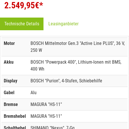
2.549,95
€*
Technische Details
Leasinganbieter
Motor
BOSCH Mittelmotor Gen.3 "Active Line PLUS", 36 V,
250 W
Akku
BOSCH "Powerpack 400", Lithium-Ionen mit BMS,
400 Wh
Display
BOSCH "Purion", 4-Stufen, Schiebehilfe
Gabel
Alu
Bremse
MAGURA "HS-11"
Bremshebel
MAGURA "HS-11"
Schalthebel
SHIMANO "Nexus", 7-Gg.