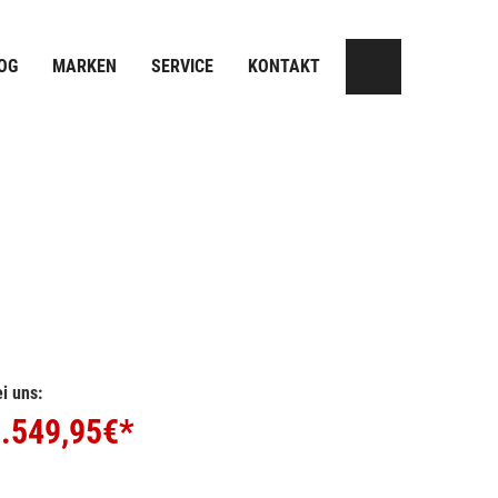
OG
MARKEN
SERVICE
KONTAKT
i uns:
.549,95
€*