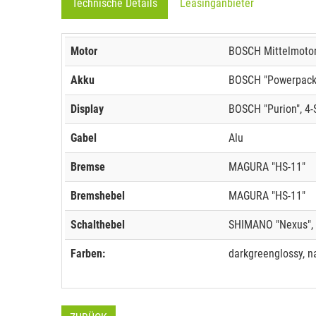
Technische Details
Leasinganbieter
Motor
BOSCH Mittelmotor 
Akku
BOSCH "Powerpack 
Display
BOSCH "Purion", 4-
Gabel
Alu
Bremse
MAGURA "HS-11"
Bremshebel
MAGURA "HS-11"
Schalthebel
SHIMANO "Nexus", 
Farben:
darkgreenglossy, n