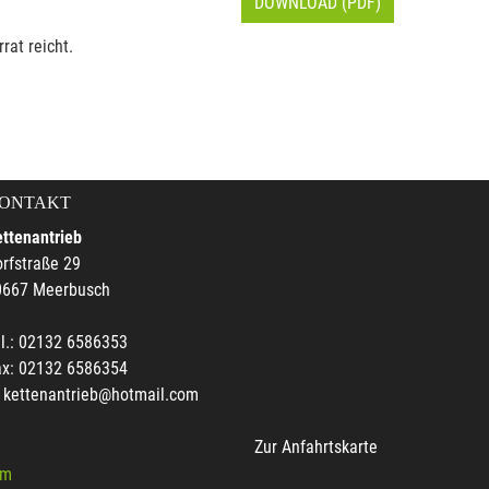
DOWNLOAD (PDF)
rat reicht.
ONTAKT
ttenantrieb
rfstraße 29
0667 Meerbusch
l.: 02132 6586353
ax: 02132 6586354
kettenantrieb@hotmail.com
Zur Anfahrtskarte
um