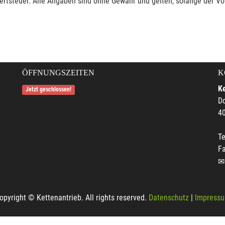
rtsteuer. Alle Angaben sind ohne Gewähr und gelten, solange der Vor
ÖFFNUNGSZEITEN
K
Ke
Jetzt geschlossen!
Do
4
Te
F
opyright © Kettenantrieb. All rights reserved.
Datenschutz
|
Impress