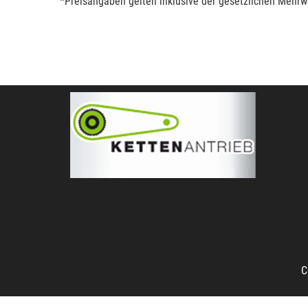
*Preisangaben gelten inklusive der gesetzlichen Mehrwe
C