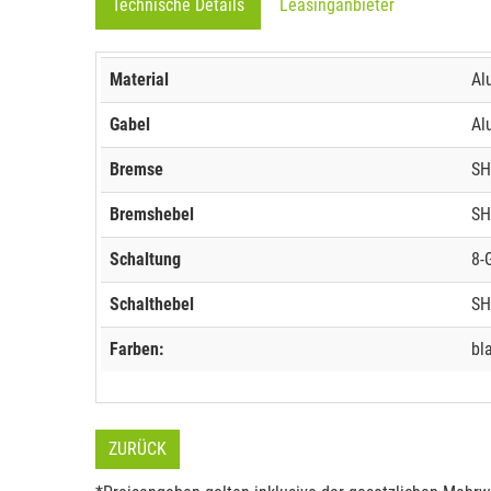
Technische Details
Leasinganbieter
Material
Al
Gabel
Al
Bremse
SH
Bremshebel
SH
Schaltung
8-
Schalthebel
SH
Farben:
bl
ZURÜCK