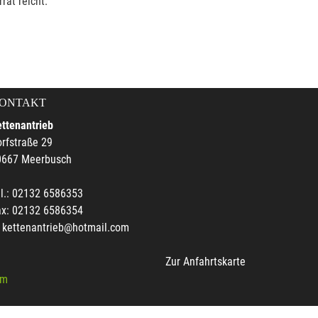
rat reicht.
ONTAKT
ttenantrieb
rfstraße 29
0667 Meerbusch
l.: 02132 6586353
ax: 02132 6586354
kettenantrieb@hotmail.com
Zur Anfahrtskarte
um