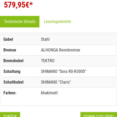
579,95
€*
Technische Details
Leasinganbieter
Gabel
Stahl
Bremse
ALHONGA Rennbremse
Bremshebel
TEKTRO
Schaltung
SHIMANO "Sora RD-R3000"
Schalthebel
SHIMANO "Claris"
Farben:
khakimatt
ZURÜCK
DOWNLOAD (PDF)