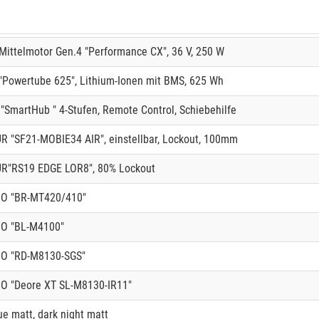
ittelmotor Gen.4 "Performance CX", 36 V, 250 W
Powertube 625", Lithium-Ionen mit BMS, 625 Wh
"SmartHub " 4-Stufen, Remote Control, Schiebehilfe
 "SF21-MOBIE34 AIR", einstellbar, Lockout, 100mm
R"RS19 EDGE LOR8", 80% Lockout
O "BR-MT420/410"
O "BL-M4100"
O "RD-M8130-SGS"
 "Deore XT SL-M8130-IR11"
ue matt, dark night matt