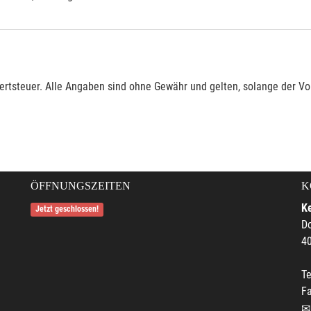
rtsteuer. Alle Angaben sind ohne Gewähr und gelten, solange der Vor
ÖFFNUNGSZEITEN
K
Ke
Jetzt geschlossen!
Do
4
Te
F