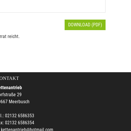
DOWNLOAD (PDF)
rat reicht.
ONTAKT
ttenantrieb
rfstraße 29
0667 Meerbusch
l.: 02132 6586353
ax: 02132 6586354
kettenantrieb@hotmail.com