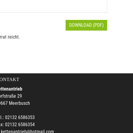
DOWNLOAD (PDF)
rat reicht.
ONTAKT
ttenantrieb
rfstraße 29
0667 Meerbusch
l.: 02132 6586353
ax: 02132 6586354
kettenantrieb@hotmail.com