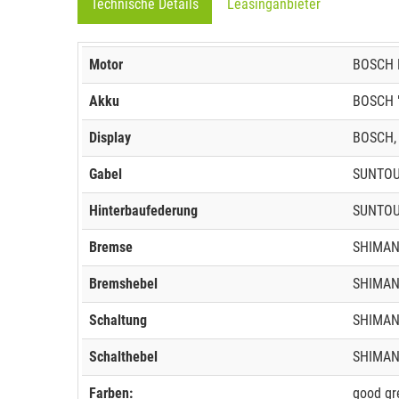
Technische Details
Leasinganbieter
Motor
BOSCH M
Akku
BOSCH "
Display
BOSCH, 
Gabel
SUNTOUR
Hinterbaufederung
SUNTOU
Bremse
SHIMAN
Bremshebel
SHIMAN
Schaltung
SHIMAN
Schalthebel
SHIMAN
Farben:
good gr