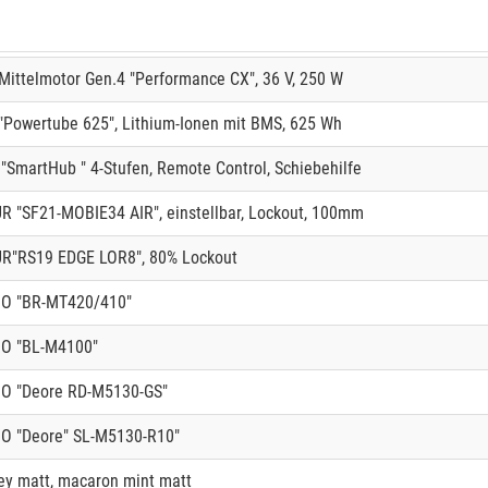
ittelmotor Gen.4 "Performance CX", 36 V, 250 W
Powertube 625", Lithium-Ionen mit BMS, 625 Wh
"SmartHub " 4-Stufen, Remote Control, Schiebehilfe
 "SF21-MOBIE34 AIR", einstellbar, Lockout, 100mm
R"RS19 EDGE LOR8", 80% Lockout
O "BR-MT420/410"
O "BL-M4100"
O "Deore RD-M5130-GS"
O "Deore" SL-M5130-R10"
ey matt, macaron mint matt