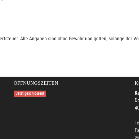
rtsteuer. Alle Angaben sind ohne Gewähr und gelten, solange der Vor
ÖFFNUNGSZEITEN
K
Ke
Jetzt geschlossen!
Do
4
Te
F