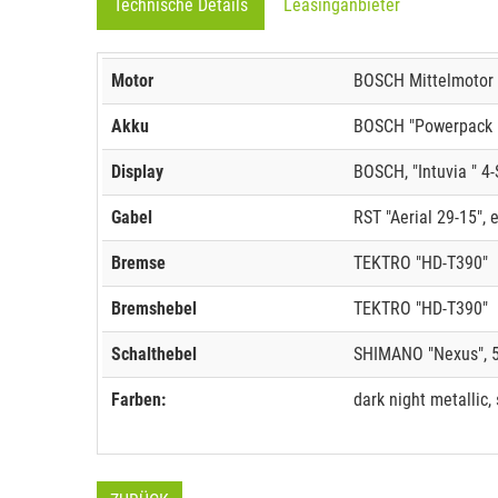
Technische Details
Leasinganbieter
Motor
BOSCH Mittelmotor 
Akku
BOSCH "Powerpack 5
Display
BOSCH, "Intuvia " 4-
Gabel
RST "Aerial 29-15", 
Bremse
TEKTRO "HD-T390"
Bremshebel
TEKTRO "HD-T390"
Schalthebel
SHIMANO "Nexus", 5
Farben:
dark night metallic, 