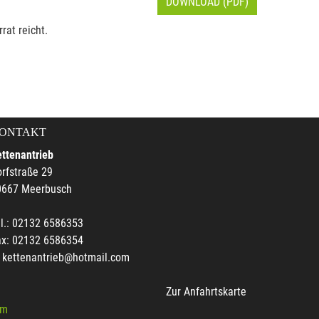
DOWNLOAD (PDF)
rat reicht.
ONTAKT
ttenantrieb
rfstraße 29
0667 Meerbusch
l.: 02132 6586353
ax: 02132 6586354
kettenantrieb@hotmail.com
Zur Anfahrtskarte
um