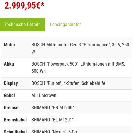
2.999,95
€*
Technische Details
Leasinganbieter
Motor
BOSCH Mittelmotor Gen.3 "Performance", 36 V, 250
W
Akku
BOSCH "Powerpack 500", Lithium-Ionen mit BMS,
500 Wh
Display
BOSCH "Purion", 4-Stufen, Schiebehilfe
Gabel
Alu Unicrown
Bremse
SHIMANO "BR-MT200"
Bremshebel
SHIMANO "BL-MT201"
Schalthebel
SHIMANO "Nexus", 5-Gg.