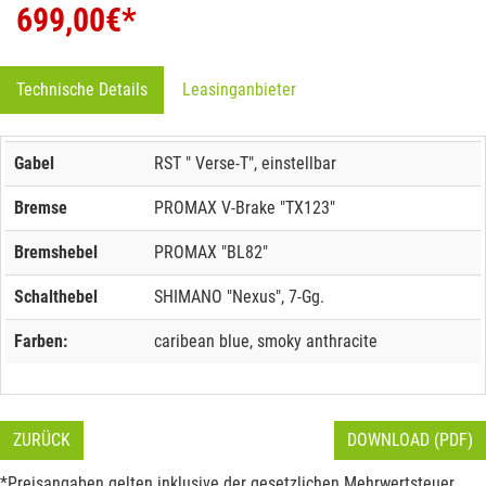
699,00
€*
Technische Details
Leasinganbieter
Gabel
RST " Verse-T", einstellbar
Bremse
PROMAX V-Brake "TX123"
Bremshebel
PROMAX "BL82"
Schalthebel
SHIMANO "Nexus", 7-Gg.
Farben:
caribean blue, smoky anthracite
ZURÜCK
DOWNLOAD (PDF)
*Preisangaben gelten inklusive der gesetzlichen Mehrwertsteuer.