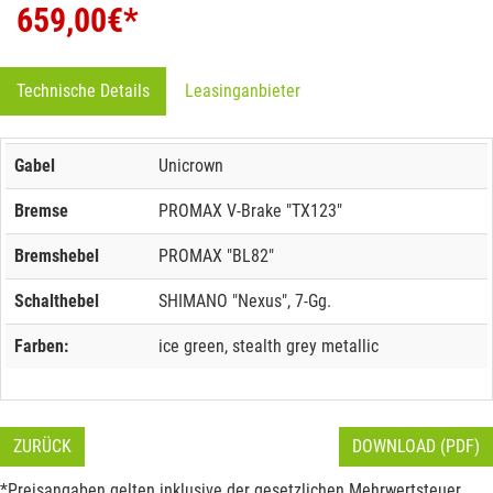
659,00
€*
Technische Details
Leasinganbieter
Gabel
Unicrown
Bremse
PROMAX V-Brake "TX123"
Bremshebel
PROMAX "BL82"
Schalthebel
SHIMANO "Nexus", 7-Gg.
Farben:
ice green, stealth grey metallic
ZURÜCK
DOWNLOAD (PDF)
*Preisangaben gelten inklusive der gesetzlichen Mehrwertsteuer.