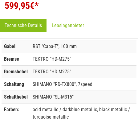
599,95
€*
Technische Details
Leasinganbieter
Gabel
RST "Capa-T", 100 mm
Bremse
TEKTRO "HD-M275"
Bremshebel
TEKTRO "HD-M275"
Schaltung
SHIMANO "RD-TX800", 7speed
Schalthebel
SHIMANO "SL-M315"
Farben:
acid metallic / darkblue metallic, black metallic /
turquoise metallic