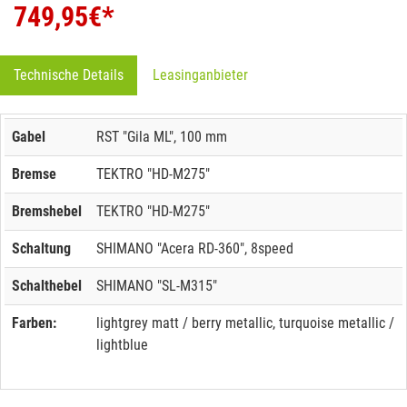
749,95
€*
Technische Details
Leasinganbieter
Gabel
RST "Gila ML", 100 mm
Bremse
TEKTRO "HD-M275"
Bremshebel
TEKTRO "HD-M275"
Schaltung
SHIMANO "Acera RD-360", 8speed
Schalthebel
SHIMANO "SL-M315"
Farben:
lightgrey matt / berry metallic, turquoise metallic /
lightblue