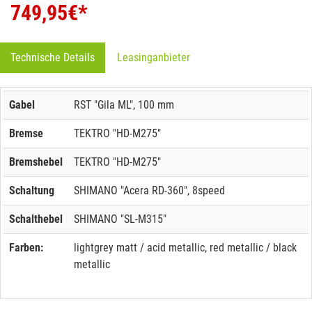
749,95
€*
Technische Details
Leasinganbieter
Gabel
RST "Gila ML", 100 mm
Bremse
TEKTRO "HD-M275"
Bremshebel
TEKTRO "HD-M275"
Schaltung
SHIMANO "Acera RD-360", 8speed
Schalthebel
SHIMANO "SL-M315"
Farben:
lightgrey matt / acid metallic, red metallic / black
metallic