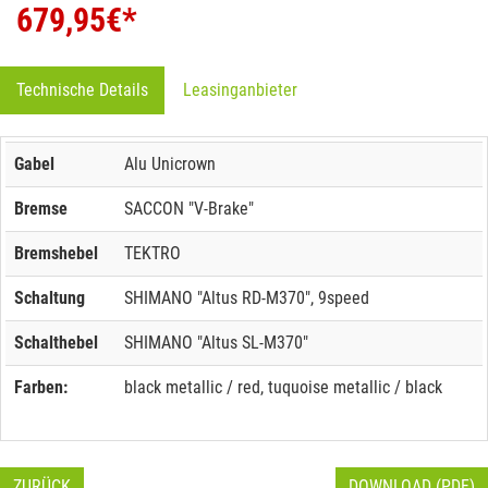
679,95
€*
Technische Details
Leasinganbieter
Gabel
Alu Unicrown
Bremse
SACCON "V-Brake"
Bremshebel
TEKTRO
Schaltung
SHIMANO "Altus RD-M370", 9speed
Schalthebel
SHIMANO "Altus SL-M370"
Farben:
black metallic / red, tuquoise metallic / black
ZURÜCK
DOWNLOAD (PDF)