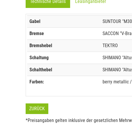
Technische Details
Leasinganbieter
Gabel
SUNTOUR "M30
Bremse
SACCON "V-Bra
Bremshebel
TEKTRO
Schaltung
SHIMANO "Altu
Schalthebel
SHIMANO "Altu
Farben:
berry metallic /
ZURÜCK
*Preisangaben gelten inklusive der gesetzlichen Mehrwe