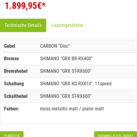
1.899,95
€*
Technische Details
Leasinganbieter
Gabel
CARBON "Disc"
Bremse
SHIMANO "GRX BR-RX400"
Bremshebel
SHIMANO "GRX ST-RX600"
Schaltung
SHIMANO "GRX RD-RX810", 11speed
Schalthebel
SHIMANO "GRX ST-RX600"
Farben:
moss metallic matt / platin matt
ZURÜCK
DOWNLOAD (PDF)