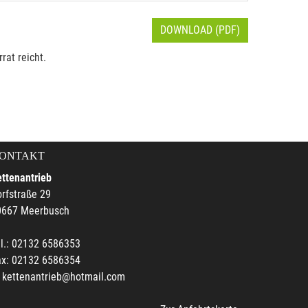
DOWNLOAD (PDF)
rat reicht.
ONTAKT
ttenantrieb
rfstraße 29
0667 Meerbusch
l.: 02132 6586353
ax: 02132 6586354
kettenantrieb@hotmail.com