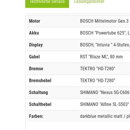
Technische Details
Leasinganbieter
Motor
BOSCH Mittelmotor Gen.3 "
Akku
BOSCH "Powertube 625", L
Display
BOSCH, "Intuvia " 4-Stufen
Gabel
RST "Blaze ML", 80 mm
Bremse
TEKTRO "HD-T280"
Bremshebel
TEKTRO "HD-T280"
Schaltung
SHIMANO "Nexus SG-C6061
Schalthebel
SHIMANO "Alfine SL-S503"
Farben:
darkblue metallic matt / pl