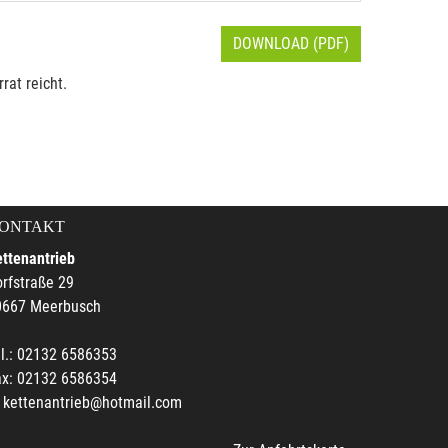
DOWNLOAD (PDF)
rat reicht.
ONTAKT
ttenantrieb
rfstraße 29
0667 Meerbusch
l.: 02132 6586353
ax: 02132 6586354
kettenantrieb@hotmail.com