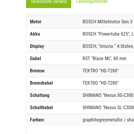
Technische Details
Leasinganbieter
Motor
BOSCH Mittelmotor Gen.3 "
Akku
BOSCH "Powertube 625", L
Display
BOSCH, "Intuvia " 4-Stufen
Gabel
RST "Blaze ML", 80 mm
Bremse
TEKTRO "HD-T280"
Bremshebel
TEKTRO "HD-T280"
Schaltung
SHIMANO "Nexus SG-C3001
Schalthebel
SHIMANO "Nexus SL-C300
Farben:
graphitegreymetallic / sha