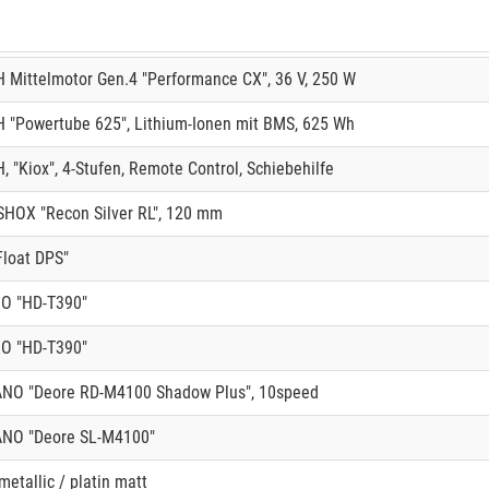
 Mittelmotor Gen.4 "Performance CX", 36 V, 250 W
 "Powertube 625", Lithium-Ionen mit BMS, 625 Wh
 "Kiox", 4-Stufen, Remote Control, Schiebehilfe
HOX "Recon Silver RL", 120 mm
Float DPS"
O "HD-T390"
O "HD-T390"
NO "Deore RD-M4100 Shadow Plus", 10speed
NO "Deore SL-M4100"
etallic / platin matt