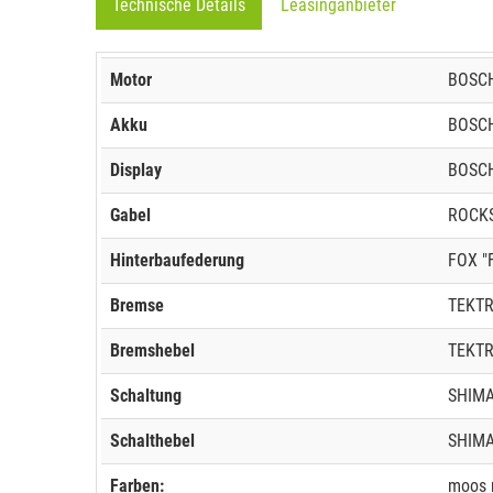
Technische Details
Leasinganbieter
Motor
BOSCH
Akku
BOSCH
Display
BOSCH,
Gabel
ROCKS
Hinterbaufederung
FOX "
Bremse
TEKTR
Bremshebel
TEKTR
Schaltung
SHIMA
Schalthebel
SHIMA
Farben:
moos m