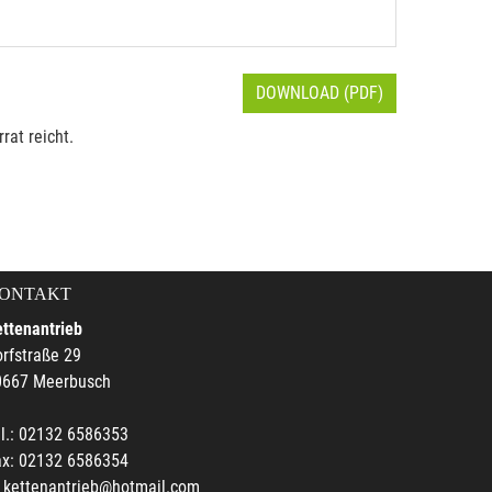
DOWNLOAD (PDF)
rat reicht.
ONTAKT
ttenantrieb
rfstraße 29
0667 Meerbusch
l.: 02132 6586353
ax: 02132 6586354
kettenantrieb@hotmail.com