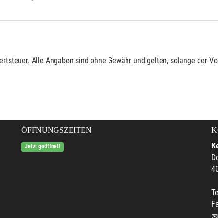
rtsteuer. Alle Angaben sind ohne Gewähr und gelten, solange der Vor
ÖFFNUNGSZEITEN
K
Ke
Jetzt geöffnet!
Do
4
Te
F