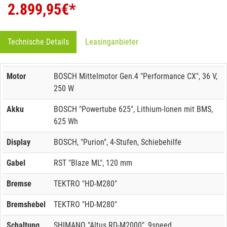
2.899,95
€*
Technische Details
Leasinganbieter
Motor
BOSCH Mittelmotor Gen.4 "Performance CX", 36 V,
250 W
Akku
BOSCH "Powertube 625", Lithium-Ionen mit BMS,
625 Wh
Display
BOSCH, "Purion", 4-Stufen, Schiebehilfe
Gabel
RST "Blaze ML", 120 mm
Bremse
TEKTRO "HD-M280"
Bremshebel
TEKTRO "HD-M280"
Schaltung
SHIMANO "Altus RD-M2000", 9speed