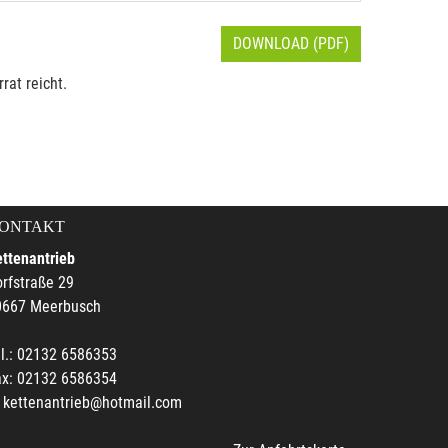
DOWNLOAD (PDF)
rat reicht.
ONTAKT
ttenantrieb
rfstraße 29
0667 Meerbusch
l.: 02132 6586353
ax: 02132 6586354
kettenantrieb@hotmail.com