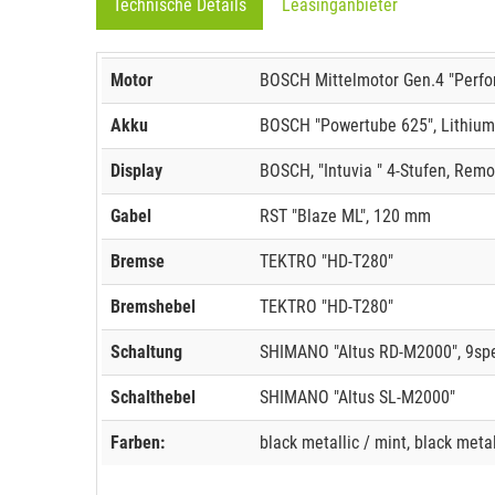
Technische Details
Leasinganbieter
Motor
BOSCH Mittelmotor Gen.4 "Perfo
Akku
BOSCH "Powertube 625", Lithium
Display
BOSCH, "Intuvia " 4-Stufen, Remo
Gabel
RST "Blaze ML", 120 mm
Bremse
TEKTRO "HD-T280"
Bremshebel
TEKTRO "HD-T280"
Schaltung
SHIMANO "Altus RD-M2000", 9sp
Schalthebel
SHIMANO "Altus SL-M2000"
Farben:
black metallic / mint, black metal