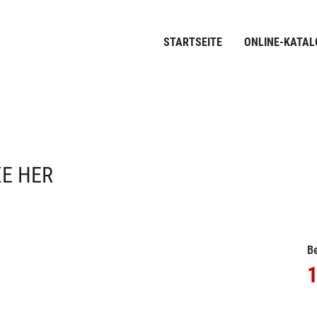
STARTSEITE
ONLINE-KATAL
XE HER
Be
1