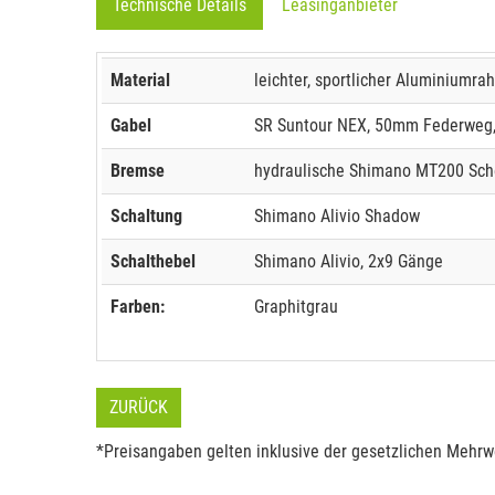
Technische Details
Leasinganbieter
Material
leichter, sportlicher Aluminiumr
Gabel
SR Suntour NEX, 50mm Federweg,
Bremse
hydraulische Shimano MT200 Sc
Schaltung
Shimano Alivio Shadow
Schalthebel
Shimano Alivio, 2x9 Gänge
Farben:
Graphitgrau
ZURÜCK
*Preisangaben gelten inklusive der gesetzlichen Mehrwe