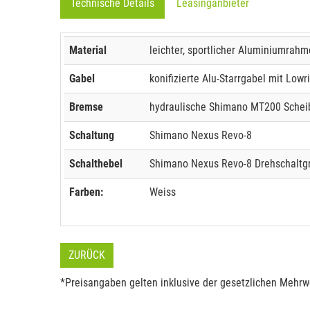
Technische Details
Leasinganbieter
Material
leichter, sportlicher Aluminiumrah
Gabel
konifizierte Alu-Starrgabel mit Lowr
Bremse
hydraulische Shimano MT200 Sche
Schaltung
Shimano Nexus Revo-8
Schalthebel
Shimano Nexus Revo-8 Drehschaltgr
Farben:
Weiss
ZURÜCK
*Preisangaben gelten inklusive der gesetzlichen Mehrwe