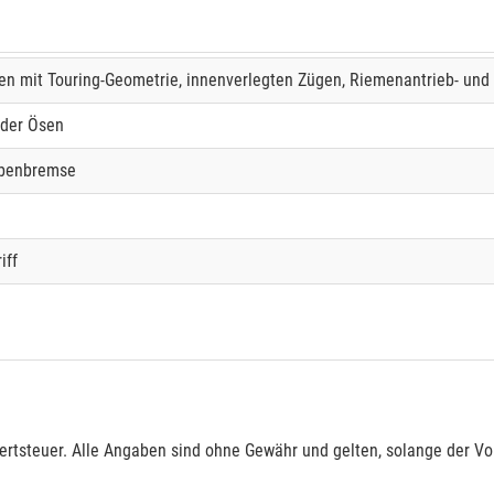
men mit Touring-Geometrie, innenverlegten Zügen, Riemenantrieb- und
ider Ösen
ibenbremse
iff
rtsteuer. Alle Angaben sind ohne Gewähr und gelten, solange der Vor