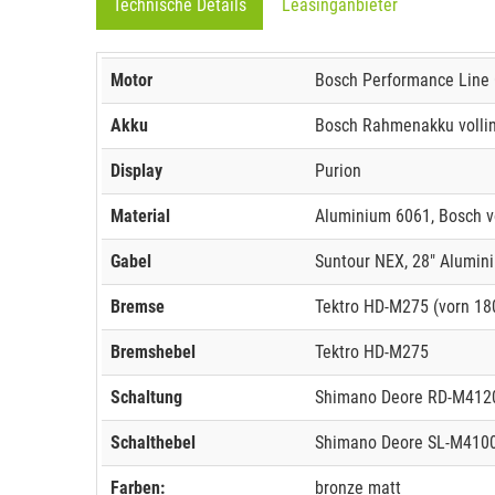
Technische Details
Leasinganbieter
Motor
Bosch Performance Line C
Akku
Bosch Rahmenakku vollint
Display
Purion
Material
Aluminium 6061, Bosch vo
Gabel
Suntour NEX, 28" Alumin
Bremse
Tektro HD-M275 (vorn 1
Bremshebel
Tektro HD-M275
Schaltung
Shimano Deore RD-M4120
Schalthebel
Shimano Deore SL-M4100
Farben:
bronze matt