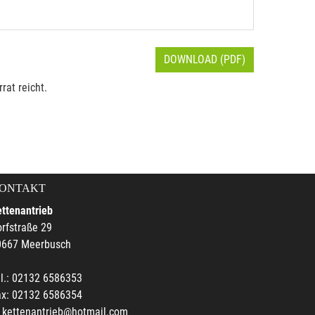
DOWNLOAD (PDF)
rat reicht.
ONTAKT
ttenantrieb
rfstraße 29
0667 Meerbusch
l.: 02132 6586353
ax: 02132 6586354
kettenantrieb@hotmail.com