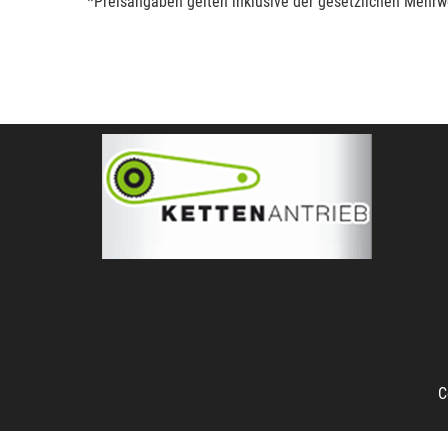
*Preisangaben gelten inklusive der gesetzlichen Mehrwe
C