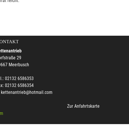
rat reicht.
ONTAKT
ttenantrieb
rfstraße 29
0667 Meerbusch
l.: 02132 6586353
ax: 02132 6586354
kettenantrieb@hotmail.com
Zur Anfahrtskarte
um