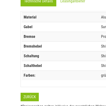
Technische Details
Leasinganbieter
Material
Alu
Gabel
Sun
Bremse
Pr
Bremshebel
Sh
Schaltung
Sh
Schalthebel
Shi
Farben:
grü
ZURÜCK