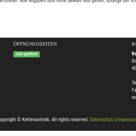
rtsteuer. Alle Angaben sind ohne Gewähr und gelten, solange der Vor
ÖFFNUNGSZEITEN
K
Ke
Jetzt geöffnet!
Do
4
Te
F
opyright © Kettenantrieb. All rights reserved.
Datenschutz
|
Impress