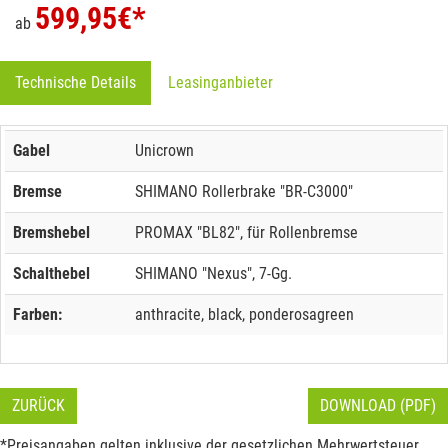
599,95
€*
ab
Technische Details
Leasinganbieter
Gabel
Unicrown
Bremse
SHIMANO Rollerbrake "BR-C3000"
Bremshebel
PROMAX "BL82", für Rollenbremse
Schalthebel
SHIMANO "Nexus", 7-Gg.
Farben:
anthracite, black, ponderosagreen
ZURÜCK
DOWNLOAD (PDF)
*Preisangaben gelten inklusive der gesetzlichen Mehrwertsteuer.