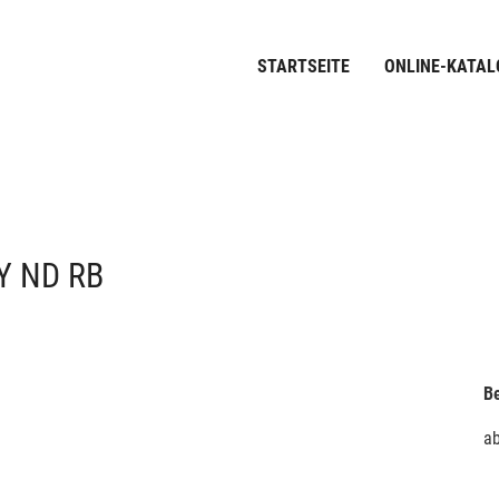
STARTSEITE
ONLINE-KATAL
 ND RB
Be
a