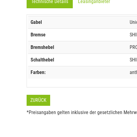
Technische Details
Leasinganbieter
Gabel
Uni
Bremse
SHI
Bremshebel
PRO
Schalthebel
SHI
Farben:
ant
ZURÜCK
*Preisangaben gelten inklusive der gesetzlichen Mehrwe