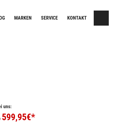
OG
MARKEN
SERVICE
KONTAKT
i uns:
599,95
€*
b