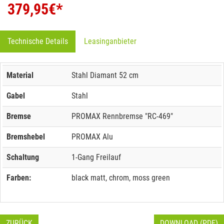
379,95
€*
Technische Details
Leasinganbieter
Material
Stahl Diamant 52 cm
Gabel
Stahl
Bremse
PROMAX Rennbremse "RC-469"
Bremshebel
PROMAX Alu
Schaltung
1-Gang Freilauf
Farben:
black matt, chrom, moss green
ZURÜCK
DOWNLOAD (PDF)