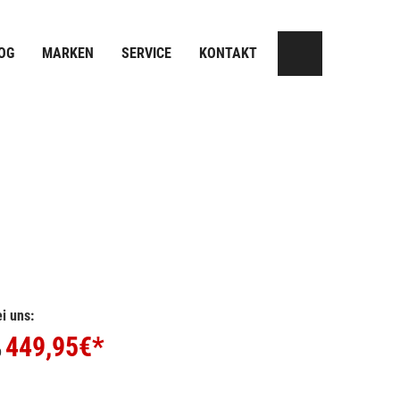
OG
MARKEN
SERVICE
KONTAKT
i uns:
449,95
€*
b