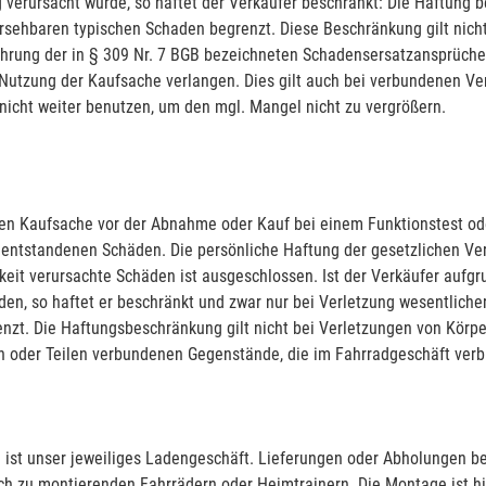
 verursacht wurde, so haftet der Verkäufer beschränkt: Die Haftung b
ersehbaren typischen Schaden begrenzt. Diese Beschränkung gilt nich
ährung der in § 309 Nr. 7 BGB bezeichneten Schadensersatzansprüche.
utzung der Kaufsache verlangen. Dies gilt auch bei verbundenen Ver
 nicht weiter benutzen, um den mgl. Mangel nicht zu vergrößern.
nen Kaufsache vor der Abnahme oder Kauf bei einem Funktionstest od
e entstandenen Schäden. Die persönliche Haftung der gesetzlichen Ver
igkeit verursachte Schäden ist ausgeschlossen. Ist der Verkäufer auf
den, so haftet er beschränkt und zwar nur bei Verletzung wesentlicher
zt. Die Haftungsbeschränkung gilt nicht bei Verletzungen von Körpe
n oder Teilen verbundenen Gegenstände, die im Fahrradgeschäft verble
en ist unser jeweiliges Ladengeschäft. Lieferungen oder Abholungen 
h zu montierenden Fahrrädern oder Heimtrainern. Die Montage ist hie